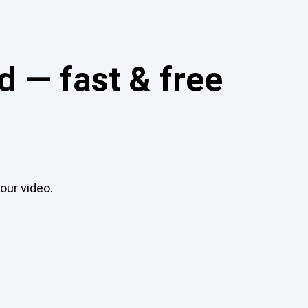
 — fast & free
our video.