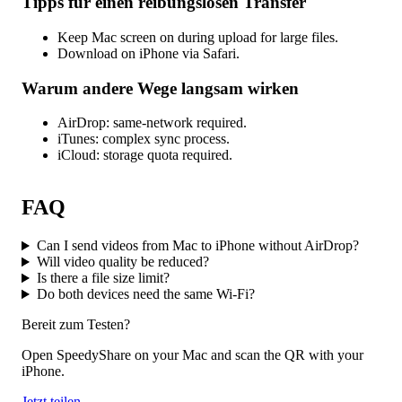
Tipps für einen reibungslosen Transfer
Keep Mac screen on during upload for large files.
Download on iPhone via Safari.
Warum andere Wege langsam wirken
AirDrop: same-network required.
iTunes: complex sync process.
iCloud: storage quota required.
FAQ
Can I send videos from Mac to iPhone without AirDrop?
Will video quality be reduced?
Is there a file size limit?
Do both devices need the same Wi-Fi?
Bereit zum Testen?
Open SpeedyShare on your Mac and scan the QR with your
iPhone.
Jetzt teilen