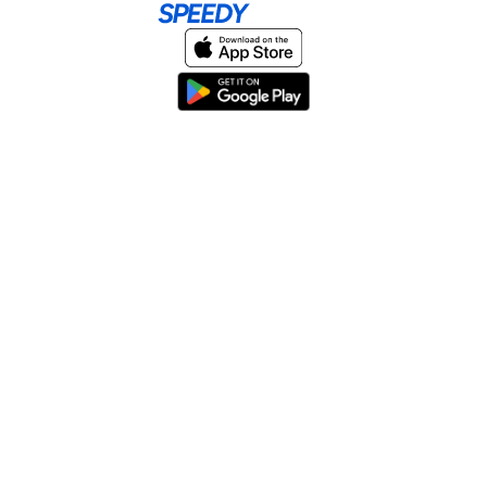
Home
About
Help & Support
Terms & conditions
Blog
Send large files free
llms.txt
sitemap
We support the
standard for answer engines. View our
.
© 2026 SpeedyShare All Rights Reserved.