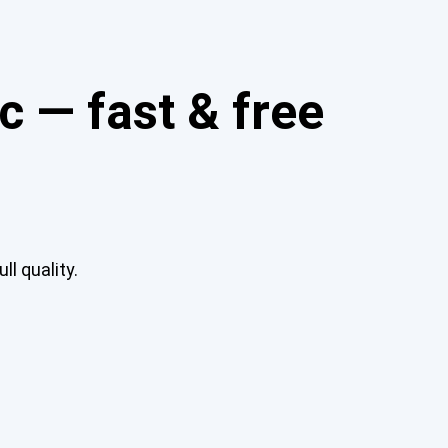
 — fast & free
ll quality.