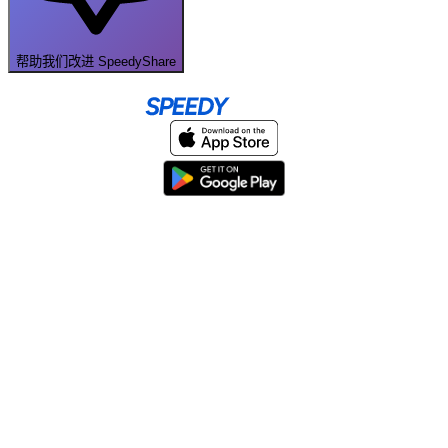
帮助我们改进 SpeedyShare
Home
About
Help & Support
Terms & conditions
Blog
Send large files free
llms.txt
sitemap
We support the
standard for answer engines. View our
.
© 2026 SpeedyShare All Rights Reserved.