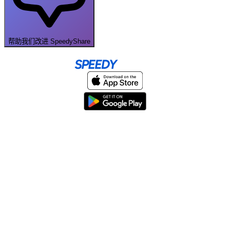
帮助我们改进 SpeedyShare
Home
About
Help & Support
Terms & conditions
Blog
Send large files free
llms.txt
sitemap
We support the
standard for answer engines. View our
.
© 2026 SpeedyShare All Rights Reserved.