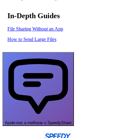
In-Depth Guides
File Sharing Without an App
How to Send Large Files
Ajude-nos a melhorar o SpeedyShare