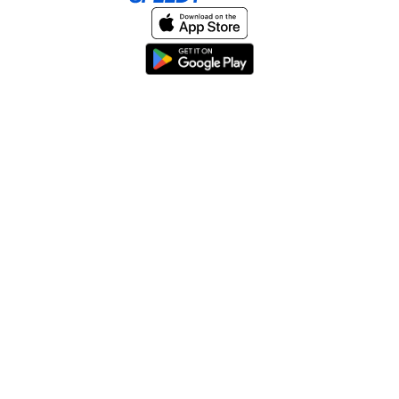
Home
About
Help & Support
Terms & conditions
Blog
Send large files free
llms.txt
sitemap
We support the
standard for answer engines. View our
.
© 2026 SpeedyShare All Rights Reserved.