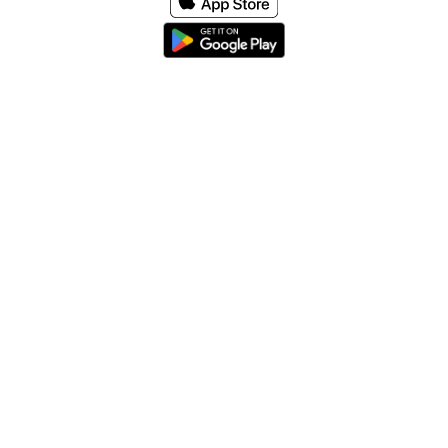
Home
About
Help & Support
Terms & conditions
Blog
Send large files free
llms.txt
sitemap
We support the
standard for answer engines. View our
.
© 2026 SpeedyShare All Rights Reserved.