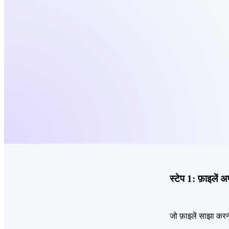
स्टेप 1:
फ़ाइलें अ
जो फ़ाइलें साझा करनी 