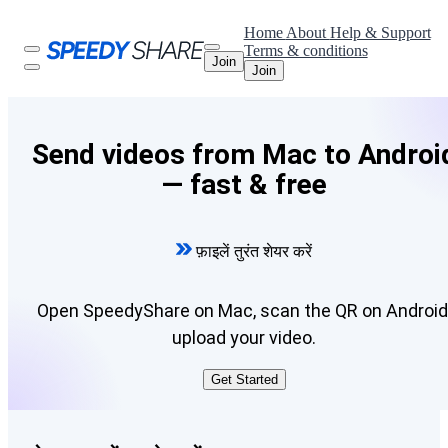
Home
About
Help & Support
Terms & conditions
Join
Join
Send videos from Mac to Androi
— fast & free
फ़ाइलें तुरंत शेयर करें
Open SpeedyShare on Mac, scan the QR on Android
upload your video.
Get Started