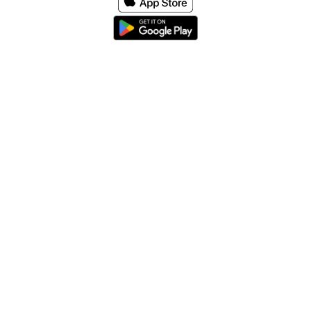
Home
About
Help & Support
Terms & conditions
Blog
Send large files free
llms.txt
sitemap
We support the
standard for answer engines. View our
.
© 2026 SpeedyShare All Rights Reserved.