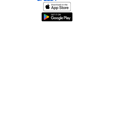
Home
About
Help & Support
Terms & conditions
Blog
Send large files free
llms.txt
sitemap
We support the
standard for answer engines. View our
.
© 2026 SpeedyShare All Rights Reserved.