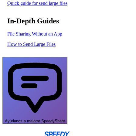
Quick guide for send large files
In-Depth Guides
File Sharing Without an App
How to Send Large Files
Ayúdanos a mejorar SpeedyShare