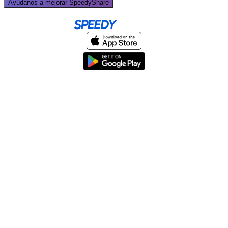
Ayúdanos a mejorar SpeedyShare
Home
About
Help & Support
Terms & conditions
Blog
Send large files free
llms.txt
sitemap
We support the
standard for answer engines. View our
.
© 2026 SpeedyShare All Rights Reserved.