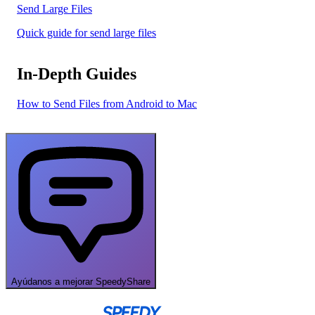
Send Large Files
Quick guide for send large files
In-Depth Guides
How to Send Files from Android to Mac
Ayúdanos a mejorar SpeedyShare