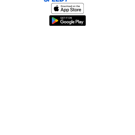
Home
About
Help & Support
Terms & conditions
Blog
Send large files free
llms.txt
sitemap
We support the
standard for answer engines. View our
.
© 2026 SpeedyShare All Rights Reserved.