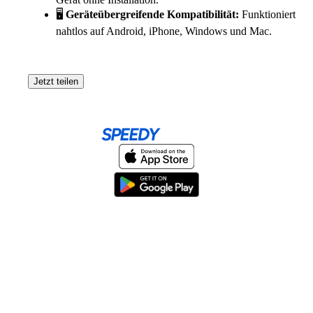
🖥️
Geräteübergreifende Kompatibilität:
Funktioniert
nahtlos auf Android, iPhone, Windows und Mac.
Jetzt teilen
Home
About
Help & Support
Terms & conditions
Blog
Send large files free